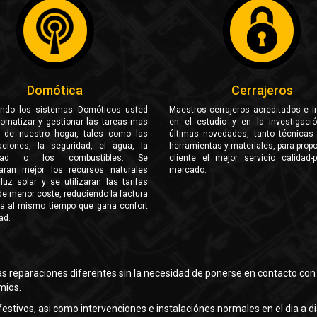
Domótica
Cerrajeros
ando los sistemas Domóticos usted
Maestros cerrajeros acreditados e i
tomatizar y gestionar las tareas mas
en el estudio y en la investigaci
de nuestro hogar, tales como las
últimas novedades, tanto técnica
ciones, la seguridad, el agua, la
herramientas y materiales, para propo
cidad o los combustibles. Se
cliente el mejor servicio calidad-p
aran mejor los recursos naturales
mercado.
uz solar y se utilizaran las tarifas
de menor coste, reduciendo la factura
ca al mismo tiempo que gana confort
ad.
rias reparaciones diferentes sin la necesidad de ponerse en contacto co
mios.
estivos, asi como intervenciones e instalaciónes normales en el dia a di